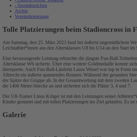
- Sportabzeichen
Archiv
Vereinshomepage
Tolle Platzierungen beim Stadioncross in
Am Samstag, den 25. März 2023 fand bei äußerst ungemütlichem Wette
Leichtathlet*innen aus den Altersklassen U8 bis U14 an den Start im 
Eine herausragende Leistung erbrachte die jüngste Fun-Ball-Teilnehm
Altersklasse W6 sicherte. Über eine weitere Goldmedaille konnte sich
überquerte. Auch Fun-Ball-Läuferin Laura Wissel war top in Form und 
Albrecht ein äußerst spannendes Rennen: Während der gesamten Strec
der Spitze der Gruppe ab. In der Gesamtwertung mit dem zweiten Lauf
die 1400 Meter-Strecke an und sicherten sich die Plätze 3, 4 und 7.
Der U8-Trainer Linus Krüger ist mit den Leistungen seiner Athleten*
Kinder gestartet und mit tollen Platzierungen ins Ziel gelaufen. Es is
Galerie