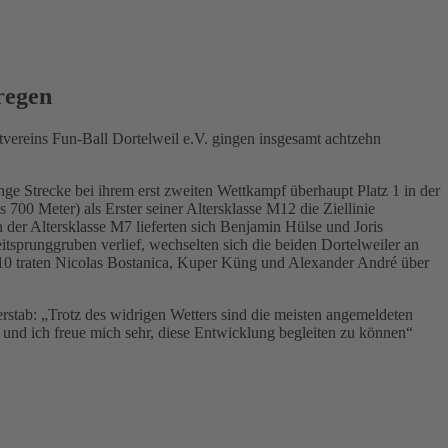
regen
vereins Fun-Ball Dortelweil e.V. gingen insgesamt achtzehn
ge Strecke bei ihrem erst zweiten Wettkampf überhaupt Platz 1 in der
700 Meter) als Erster seiner Altersklasse M12 die Ziellinie
 der Altersklasse M7 lieferten sich Benjamin Hülse und Joris
sprunggruben verlief, wechselten sich die beiden Dortelweiler an
 M10 traten Nicolas Bostanica, Kuper Küng und Alexander André über
rstab: „Trotz des widrigen Wetters sind die meisten angemeldeten
ln und ich freue mich sehr, diese Entwicklung begleiten zu können“