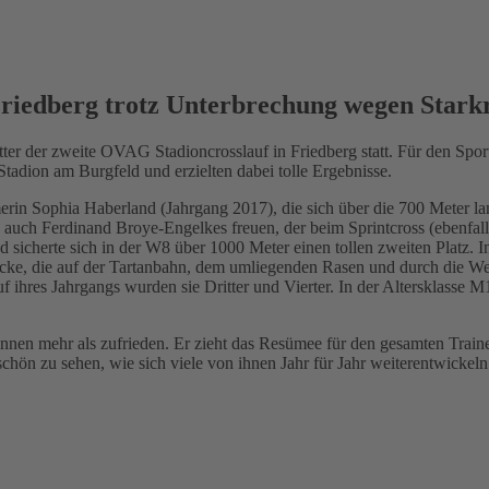
 Friedberg trotz Unterbrechung wegen Stark
r der zweite OVAG Stadioncrosslauf in Friedberg statt. Für den Sport
Stadion am Burgfeld und erzielten dabei tolle Ergebnisse.
erin Sophia Haberland (Jahrgang 2017), die sich über die 700 Meter lan
 auch Ferdinand Broye-Engelkes freuen, der beim Sprintcross (ebenfalls 
sicherte sich in der W8 über 1000 Meter einen tollen zweiten Platz. In
ke, die auf der Tartanbahn, dem umliegenden Rasen und durch die Weit
 ihres Jahrgangs wurden sie Dritter und Vierter. In der Altersklasse
innen mehr als zufrieden. Er zieht das Resümee für den gesamten Traine
t schön zu sehen, wie sich viele von ihnen Jahr für Jahr weiterentwicke